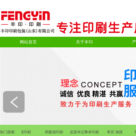
网站首页
关于丰印
刷
热门搜索:
画册印刷
档案袋印刷
皮面本记事本印刷
单页·海报
书