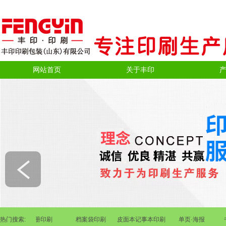
网站首页
关于丰印
刷
热门搜索:
画册印刷
档案袋印刷
皮面本记事本印刷
单页·海报
书